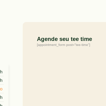
Agende seu tee time
[appointment_form post=”tee-time”]
 h
 h
o
 h
 h