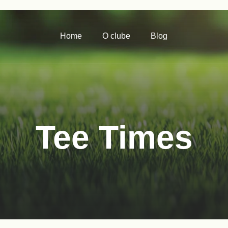
Home
O clube
Blog
Tee Times