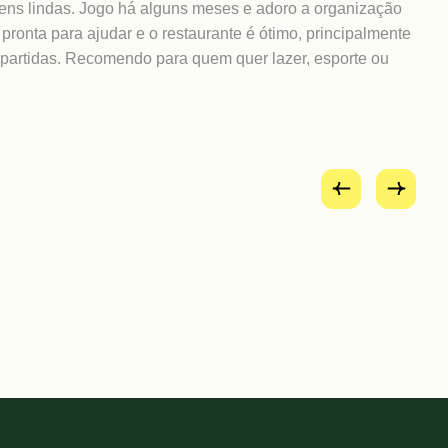
ns lindas. Jogo há alguns meses e adoro a organização
"Sou
pronta para ajudar e o restaurante é ótimo, principalmente
um d
 partidas. Recomendo para quem quer lazer, esporte ou
semp
dife