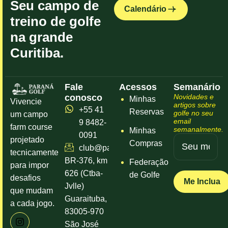
Seu campo de
Calendário
treino de golfe
na grande
Curitiba.
Fale
Acessos
Semanário
conosco
Novidades e
Minhas
Vivencie
artigos sobre
+55 41
Reservas
golfe no seu
um campo
email
9 8482-
farm course
semanalmente.
Minhas
0091
projetado
Compras
club@parana.golf
tecnicamente
BR-376, km
Federação
para impor
626 (Ctba-
de Golfe
desafios
Jvlle)
que mudam
Guaraituba,
a cada jogo.
83005-970
São José